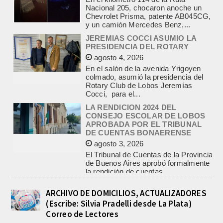
JEREMIAS COCCI ASUMIO LA
PRESIDENCIA DEL ROTARY
agosto 4, 2026
En el salón de la avenida Yrigoyen
colmado, asumió la presidencia del
Rotary Club de Lobos Jeremías
Cocci, para el...
LA RENDICION 2024 DEL
CONSEJO ESCOLAR DE LOBOS
APROBADA POR EL TRIBUNAL
DE CUENTAS BONAERENSE
agosto 3, 2026
El Tribunal de Cuentas de la Provincia
de Buenos Aires aprobó formalmente
la rendición de cuentas
correspondiente al Ejercicio 2024,...
PRE-FEDERAL MASCULINO DE
BASQUET EN CADETES:
ATHLETIC JUEGA EL
TRIANGULAR FINAL
ARCHIVO DE DOMICILIOS, ACTUALIZADORES
agosto 6, 2026
(Escribe: Silvia Pradelli desde La Plata)
Por el torneo Pre-federal de Básquet,
Correo de Lectores
el equipo de Cadetes de Athletic, logró