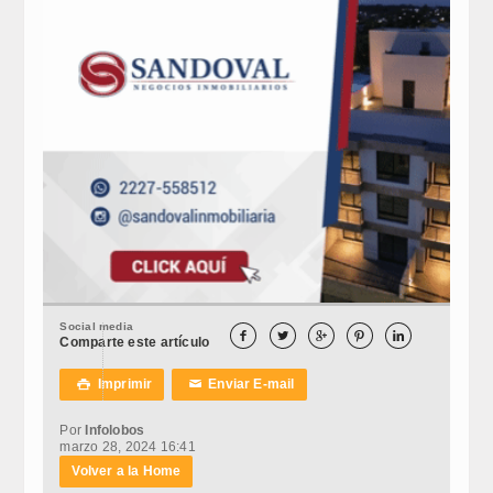
Social media





Comparte este artículo
Imprimir
Enviar E-mail

✉
Por
Infolobos
marzo 28, 2024 16:41
Volver a la Home