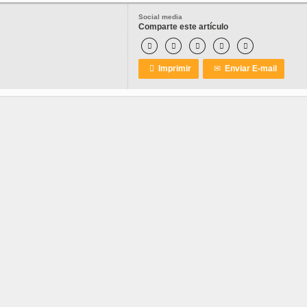
Social media
Comparte este artículo






Imprimir
✉
Enviar E-mail