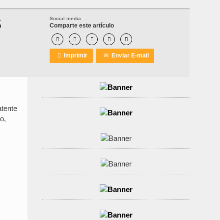
S
Social media
Comparte este artículo






Imprimir
✉
Enviar E-mail
atente
o,