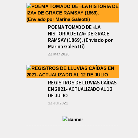
aprobó formalmente la
rendición de cuentas
correspondiente al Ejercicio
2024,...
PRE-FEDERAL
POEMA TOMADO DE «LA
MASCULINO DE
HISTORIA DE IZA» DE GRACE
BASQUET EN CADETES:
RAMSAY (1869). (Enviado por
ATHLETIC JUEGA EL
TRIANGULAR FINAL
Marina Galeotti)
agosto 6, 2026
22.Mar 2020
Por el torneo Pre-federal de
Básquet, el equipo de
Cadetes de Athletic, logró un
resonante triunfo ante
Morón, y se...
REGISTROS DE LLUVIAS CAÍDAS
EN 2021- ACTUALIZADO AL 12
DE JULIO
12.Jul 2021