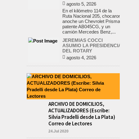
agosto 5, 2026
En el kilómetro 114 de la
Ruta Nacional 205, chocaron
anoche un Chevrolet Prisma,
patente AB045CG, y un
camión Mercedes Benz,...
JEREMIAS COCCI
ASUMIO LA PRESIDENCIA
DEL ROTARY
agosto 4, 2026
En el salón de la avenida
Yrigoyen colmado, asumió la
presidencia del Rotary Club
de Lobos Jeremías Cocci,
para el...
LA RENDICION 2024 DEL
CONSEJO ESCOLAR DE
ARCHIVO DE DOMICILIOS,
LOBOS APROBADA POR
ACTUALIZADORES (Escribe:
EL TRIBUNAL DE
CUENTAS BONAERENSE
Silvia Pradelli desde La Plata)
agosto 3, 2026
Correo de Lectores
El Tribunal de Cuentas de la
24.Jul 2020
Provincia de Buenos Aires