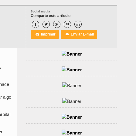
Social media
Comparte este artículo





Imprimir
Enviar E-mail

✉
a
 hace
r algo
rbital
er