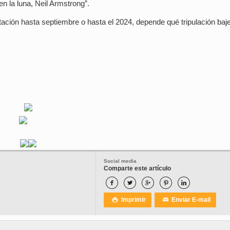
n la luna, Neil Armstrong”.
tación hasta septiembre o hasta el 2024, depende qué tripulación baje
Social media
Comparte este artículo





Imprimir
Enviar E-mail

✉