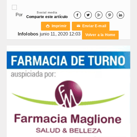
Social media
Por





Comparte este artículo
Imprimir
Enviar E-mail

✉
Infolobos
junio 11, 2020 12:03
Volver a la Home