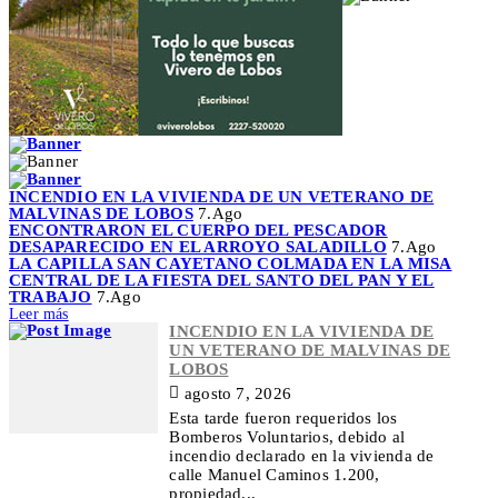
INCENDIO EN LA VIVIENDA DE UN VETERANO DE
MALVINAS DE LOBOS
7.Ago
ENCONTRARON EL CUERPO DEL PESCADOR
DESAPARECIDO EN EL ARROYO SALADILLO
7.Ago
LA CAPILLA SAN CAYETANO COLMADA EN LA MISA
CENTRAL DE LA FIESTA DEL SANTO DEL PAN Y EL
TRABAJO
7.Ago
Leer más
INCENDIO EN LA VIVIENDA DE
UN VETERANO DE MALVINAS DE
LOBOS
agosto 7, 2026
Esta tarde fueron requeridos los
Bomberos Voluntarios, debido al
incendio declarado en la vivienda de
calle Manuel Caminos 1.200,
propiedad...