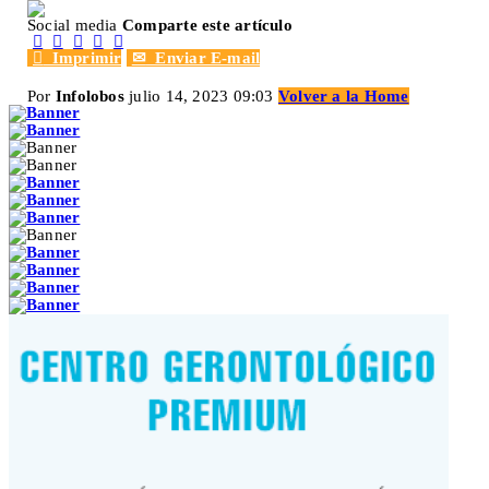
Social media
Comparte este artículo






Imprimir
✉
Enviar E-mail
Por
Infolobos
julio 14, 2023 09:03
Volver a la Home