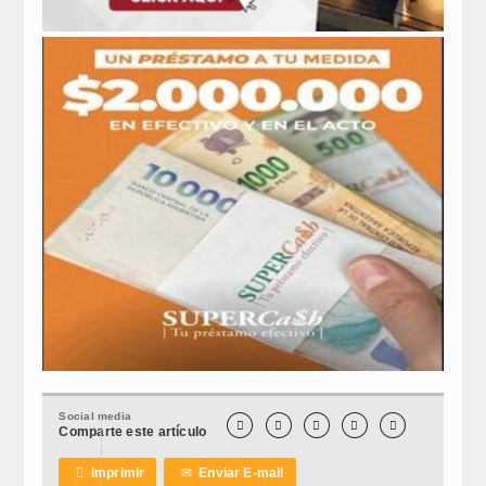
Social media





Comparte este artículo

Imprimir
✉
Enviar E-mail