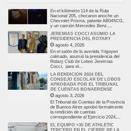
JEREMIAS COCCI ASUMIO LA
PRESIDENCIA DEL ROTARY
agosto 4, 2026
En el salón de la avenida Yrigoyen
colmado, asumió la presidencia del
Rotary Club de Lobos Jeremías
Cocci, para el...
LA RENDICION 2024 DEL
CONSEJO ESCOLAR DE LOBOS
APROBADA POR EL TRIBUNAL
DE CUENTAS BONAERENSE
agosto 3, 2026
El Tribunal de Cuentas de la Provincia
de Buenos Aires aprobó formalmente
la rendición de cuentas
correspondiente al Ejercicio 2024,...
EL EQUIPO +35 DE ATHLETIC
TERCERO EN EL CIERRE DE LA
MAXI LIGA DE CHIVILCOY
agosto 2, 2026
El equipo +35 del Maxi Básquet del