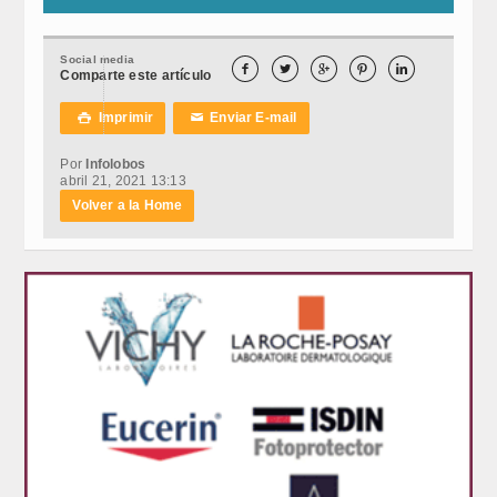
Social media





Comparte este artículo
Imprimir
Enviar E-mail

✉
Por
Infolobos
abril 21, 2021 13:13
Volver a la Home