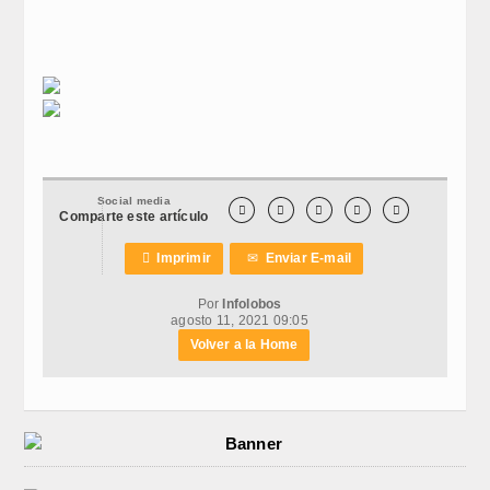
Social media





Comparte este artículo

Imprimir
✉
Enviar E-mail
Por
Infolobos
agosto 11, 2021 09:05
Volver a la Home