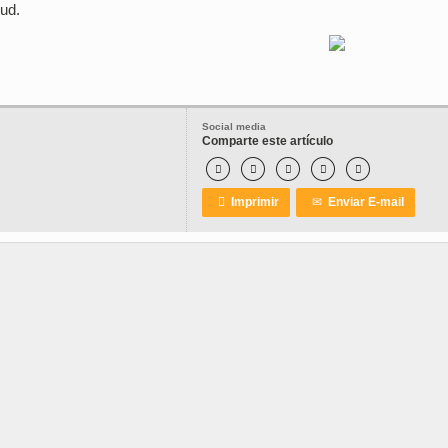
lud.
Social media
Comparte este artículo






Imprimir
✉
Enviar E-mail