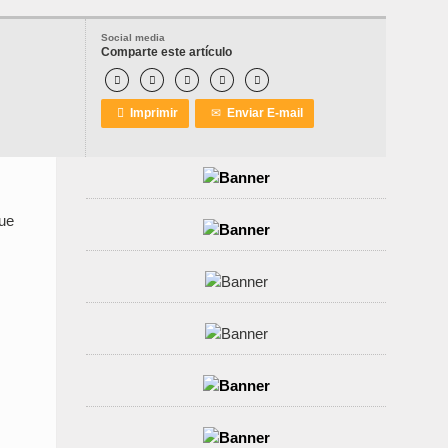
Social media
Comparte este artículo






Imprimir
✉
Enviar E-mail
que