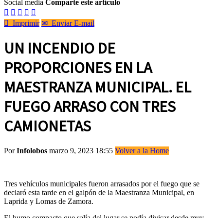
Social media
Comparte este artículo






Imprimir
✉
Enviar E-mail
UN INCENDIO DE
PROPORCIONES EN LA
MAESTRANZA MUNICIPAL. EL
FUEGO ARRASO CON TRES
CAMIONETAS
Por
Infolobos
marzo 9, 2023 18:55
Volver a la Home
Tres vehículos municipales fueron arrasados por el fuego que se
declaró esta tarde en el galpón de la Maestranza Municipal, en
Laprida y Lomas de Zamora.
El humo compacto que salía del lugar se podía divisar desde muy