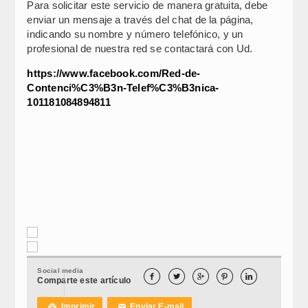
Para solicitar este servicio de manera gratuita, debe
enviar un mensaje a través del chat de la página,
indicando su nombre y número telefónico, y un
profesional de nuestra red se contactará con Ud.
https://www.facebook.com/Red-de-
Contenci%C3%B3n-Telef%C3%B3nica-
101181084894811
Social media





Comparte este artículo
Imprimir
Enviar E-mail

✉