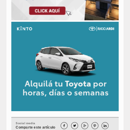
Social media





Comparte este artículo