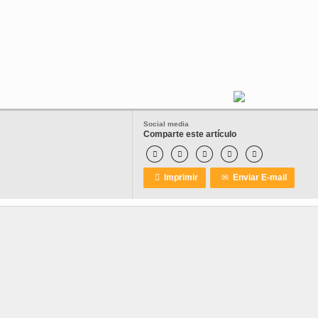
Social media
Comparte este artículo






Imprimir
✉
Enviar E-mail