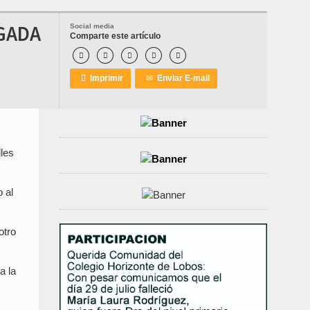
GADA
Social media
Comparte este artículo






Imprimir
✉
Enviar E-mail
lles
 al
otro
a la