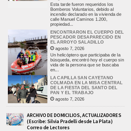
propiedad...
ENCONTRARON EL CUERPO DEL
PESCADOR DESAPARECIDO EN
EL ARROYO SALADILLO
agosto 7, 2026
Un helicóptero que participaba de la
búsqueda, encontró hoy el cuerpo sin
vida de la persona que se buscaba
en...
LA CAPILLA SAN CAYETANO
COLMADA EN LA MISA CENTRAL
DE LA FIESTA DEL SANTO DEL
PAN Y EL TRABAJO
agosto 7, 2026
La Capilla San Cayetano, de Salgado
y Matanza, fue el centro de la
celebración de la fiesta del santo del...
CON MAS DE 100 SORTEOS Y
5.000 JUGUETES DE REPARTO, SE
VIENE LA GRAN FIESTA DEL DIA
ARCHIVO DE DOMICILIOS, ACTUALIZADORES
DEL NIÑO «PADRE LUIS
(Escribe: Silvia Pradelli desde La Plata)
TROIANO»
Correo de Lectores
agosto 8, 2026