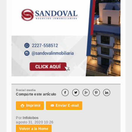
Social media





Comparte este artículo
Imprimir
Enviar E-mail

✉
Por
Infolobos
agosto 31, 2020 10:26
Volver a la Home