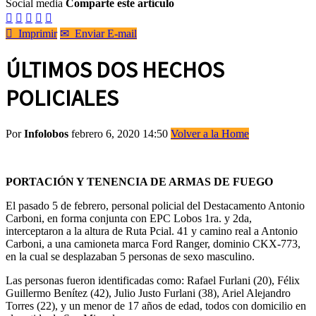
Social media
Comparte este artículo






Imprimir
✉
Enviar E-mail
ÚLTIMOS DOS HECHOS
POLICIALES
Por
Infolobos
febrero 6, 2020 14:50
Volver a la Home
PORTACIÓN Y TENENCIA DE ARMAS DE FUEGO
El pasado 5 de febrero, personal policial del Destacamento Antonio
Carboni, en forma conjunta con EPC Lobos 1ra. y 2da,
interceptaron a la altura de Ruta Pcial. 41 y camino real a Antonio
Carboni, a una camioneta marca Ford Ranger, dominio CKX-773,
en la cual se desplazaban 5 personas de sexo masculino.
Las personas fueron identificadas como: Rafael Furlani (20), Félix
Guillermo Benítez (42), Julio Justo Furlani (38), Ariel Alejandro
Torres (22), y un menor de 17 años de edad, todos con domicilio en