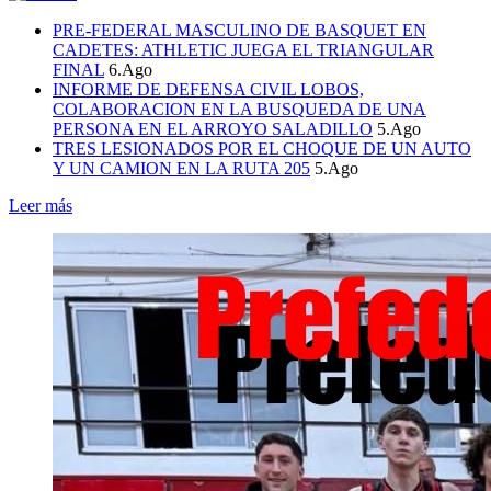
PRE-FEDERAL MASCULINO DE BASQUET EN
CADETES: ATHLETIC JUEGA EL TRIANGULAR
FINAL
6.Ago
INFORME DE DEFENSA CIVIL LOBOS,
COLABORACION EN LA BUSQUEDA DE UNA
PERSONA EN EL ARROYO SALADILLO
5.Ago
TRES LESIONADOS POR EL CHOQUE DE UN AUTO
Y UN CAMION EN LA RUTA 205
5.Ago
Leer más