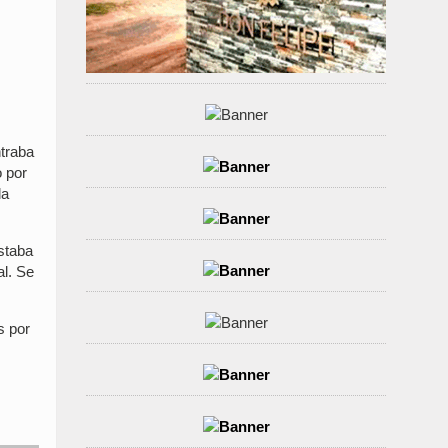
traba
o por
la
estaba
al. Se
s por