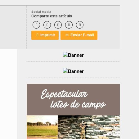
Social media
Comparte este artículo






Imprimir
✉
Enviar E-mail