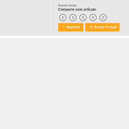
Social media
Comparte este artículo






Imprimir
✉
Enviar E-mail