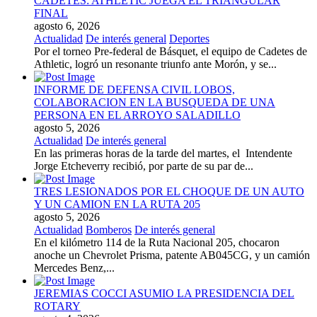
CADETES: ATHLETIC JUEGA EL TRIANGULAR
FINAL
agosto 6, 2026
Actualidad
De interés general
Deportes
Por el torneo Pre-federal de Básquet, el equipo de Cadetes de
Athletic, logró un resonante triunfo ante Morón, y se...
INFORME DE DEFENSA CIVIL LOBOS,
COLABORACION EN LA BUSQUEDA DE UNA
PERSONA EN EL ARROYO SALADILLO
agosto 5, 2026
Actualidad
De interés general
En las primeras horas de la tarde del martes, el Intendente
Jorge Etcheverry recibió, por parte de su par de...
TRES LESIONADOS POR EL CHOQUE DE UN AUTO
Y UN CAMION EN LA RUTA 205
agosto 5, 2026
Actualidad
Bomberos
De interés general
En el kilómetro 114 de la Ruta Nacional 205, chocaron
anoche un Chevrolet Prisma, patente AB045CG, y un camión
Mercedes Benz,...
JEREMIAS COCCI ASUMIO LA PRESIDENCIA DEL
ROTARY