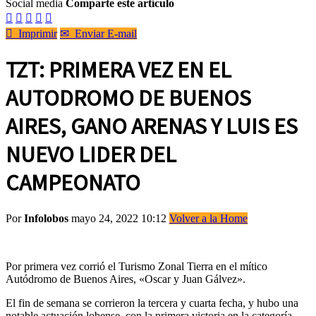
Social media
Comparte este artículo






Imprimir
✉
Enviar E-mail
TZT: PRIMERA VEZ EN EL
AUTODROMO DE BUENOS
AIRES, GANO ARENAS Y LUIS ES
NUEVO LIDER DEL
CAMPEONATO
Por
Infolobos
mayo 24, 2022 10:12
Volver a la Home
Por primera vez corrió el Turismo Zonal Tierra en el mítico
Autódromo de Buenos Aires, «Oscar y Juan Gálvez».
El fin de semana se corrieron la tercera y cuarta fecha, y hubo una
notable actuación lobense, con la primera victoria en la categoría