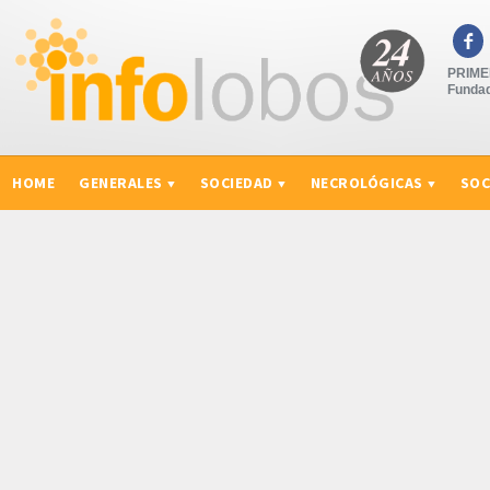

PRIMER
Fundad
HOME
GENERALES
SOCIEDAD
NECROLÓGICAS
SOC
CURIOSIDADES, CONSEJOS Y NOVEDADES