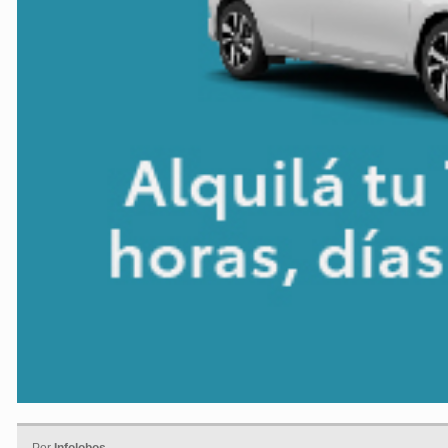
Por
Infolobos