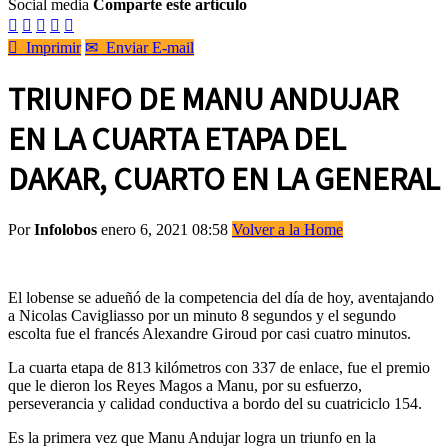
Social media
Comparte este artículo






Imprimir
✉
Enviar E-mail
TRIUNFO DE MANU ANDUJAR
EN LA CUARTA ETAPA DEL
DAKAR, CUARTO EN LA GENERAL
Por
Infolobos
enero 6, 2021 08:58
Volver a la Home
El lobense se adueñó de la competencia del día de hoy, aventajando
a Nicolas Cavigliasso por un minuto 8 segundos y el segundo
escolta fue el francés Alexandre Giroud por casi cuatro minutos.
La cuarta etapa de 813 kilómetros con 337 de enlace, fue el premio
que le dieron los Reyes Magos a Manu, por su esfuerzo,
perseverancia y calidad conductiva a bordo del su cuatriciclo 154.
Es la primera vez que Manu Andujar logra un triunfo en la