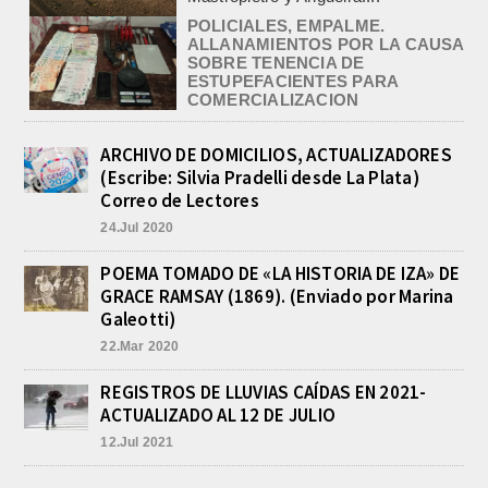
ESTUPEFACIENTES PARA
COMERCIALIZACION
agosto 9, 2026
En el marco de la causa iniciada ayer
por Tenencia de Estupefacientes para
comercialización con dos detenidos,
un hombre y...
ARCHIVO DE DOMICILIOS, ACTUALIZADORES
VALENTINA. TRIUNFO Y
(Escribe: Silvia Pradelli desde La Plata)
CONVOCATORIA PARA EL
Correo de Lectores
SUDAMERICANO 2026 EN
RAFAELA
24.Jul 2020
agosto 9, 2026
Valentina Luna ganó hoy la general
POEMA TOMADO DE «LA HISTORIA DE IZA» DE
de Damas del Gran Premio Ciudad de
GRACE RAMSAY (1869). (Enviado por Marina
Buenos Aires, disputado este
Galeotti)
domingo en el...
22.Mar 2020
«RADIODEPORTES´76», SUS 50
AÑOS. EXCELENTE CAFE
REGISTROS DE LLUVIAS CAÍDAS EN 2021-
LITERARIO DEL GRUPO DE
APOYO A LA CULTURA
ACTUALIZADO AL 12 DE JULIO
agosto 9, 2026
12.Jul 2021
En el Spa Aquae Sullis Resort, y con
una interesante concurrencia de