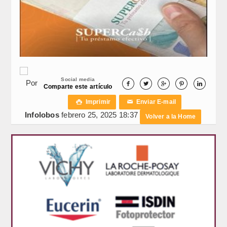
Social media
Por





Comparte este artículo
Imprimir
Enviar E-mail

✉
Infolobos
febrero 25, 2025 18:37
Volver a la Home