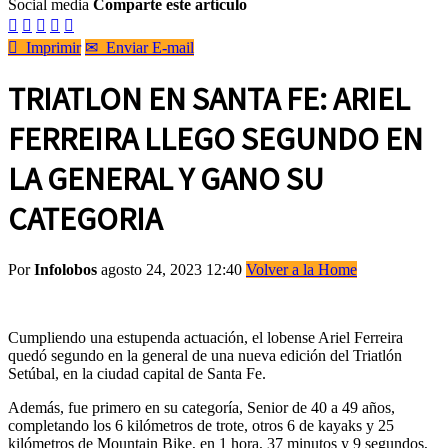
Social media
Comparte este artículo






Imprimir
✉
Enviar E-mail
TRIATLON EN SANTA FE: ARIEL
FERREIRA LLEGO SEGUNDO EN
LA GENERAL Y GANO SU
CATEGORIA
Por
Infolobos
agosto 24, 2023 12:40
Volver a la Home
Cumpliendo una estupenda actuación, el lobense Ariel Ferreira
quedó segundo en la general de una nueva edición del Triatlón
Setúbal, en la ciudad capital de Santa Fe.
Además, fue primero en su categoría, Senior de 40 a 49 años,
completando los 6 kilómetros de trote, otros 6 de kayaks y 25
kilómetros de Mountain Bike, en 1 hora, 37 minutos y 9 segundos,