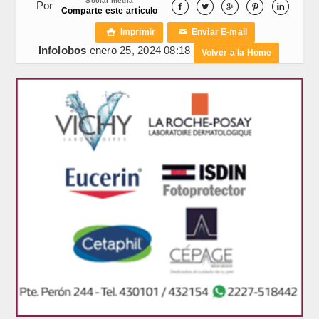
Social media
Por





Comparte este artículo
Imprimir
Enviar E-mail

✉
Infolobos
enero 25, 2024 08:18
Volver a la Home