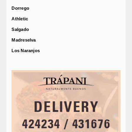
Dorrego
Athletic
Salgado
Madreselva
Los Naranjos