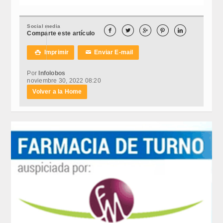
Social media





Comparte este artículo
Imprimir
Enviar E-mail

✉
Por
Infolobos
noviembre 30, 2022 08:20
Volver a la Home