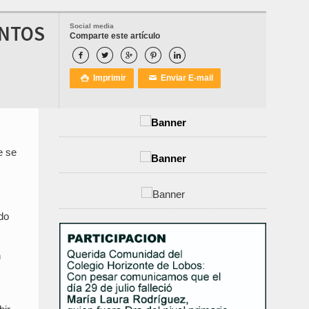
ENTOS
Social media
Comparte este artículo





Imprimir
Enviar E-mail

✉
e se
do
n