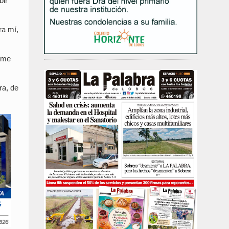
bir
ra mí,
e me
ra, de