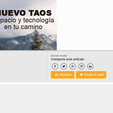
Social media
Comparte este artículo





Imprimir
Enviar E-mail

✉