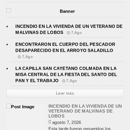
INCENDIO EN LA VIVIENDA DE UN VETERANO DE
MALVINAS DE LOBOS
7.Ago
ENCONTRARON EL CUERPO DEL PESCADOR
DESAPARECIDO EN EL ARROYO SALADILLO
7.Ago
LA CAPILLA SAN CAYETANO COLMADA EN LA
MISA CENTRAL DE LA FIESTA DEL SANTO DEL
PAN Y EL TRABAJO
7.Ago
Leer más
INCENDIO EN LA VIVIENDA DE UN
VETERANO DE MALVINAS DE
LOBOS
agosto 7, 2026
Esta tarde fueron requeridos los