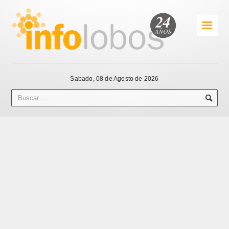
☰
Sabado, 08 de Agosto de 2026