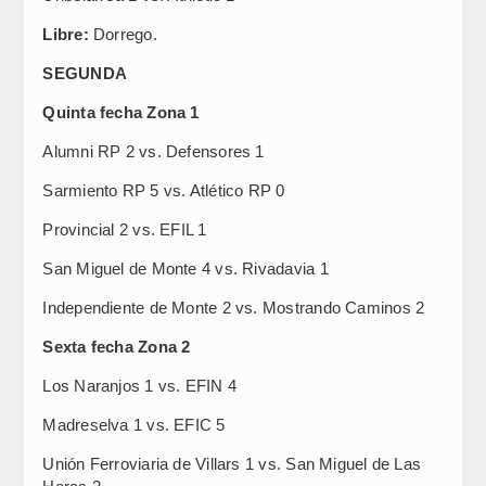
Libre:
Dorrego.
SEGUNDA
Quinta fecha Zona 1
Alumni RP 2 vs. Defensores 1
Sarmiento RP 5 vs. Atlético RP 0
Provincial 2 vs. EFIL 1
San Miguel de Monte 4 vs. Rivadavia 1
Independiente de Monte 2 vs. Mostrando Caminos 2
Sexta fecha Zona 2
Los Naranjos 1 vs. EFIN 4
Madreselva 1 vs. EFIC 5
Unión Ferroviaria de Villars 1 vs. San Miguel de Las