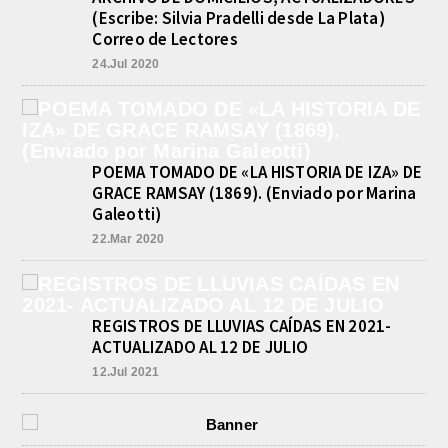
(Escribe: Silvia Pradelli desde La Plata)
Correo de Lectores
24.Jul 2020
POEMA TOMADO DE «LA HISTORIA DE IZA» DE
GRACE RAMSAY (1869). (Enviado por Marina
Galeotti)
22.Mar 2020
REGISTROS DE LLUVIAS CAÍDAS EN 2021-
ACTUALIZADO AL 12 DE JULIO
12.Jul 2021