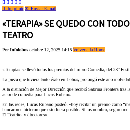






Imprimir
✉
Enviar E-mail
«TERAPIA» SE QUEDO CON TODO
TEATRO
Por
Infolobos
octubre 12, 2025 14:15
Volver a la Home
«Terapia» se llevó todos los premios del rubro Comedia, del 23° Fest
La pieza que tuviera tanto éxito en Lobos, prolongó este año inolvidab
A la distinción de Mejor Dirección que recibió Sabrina Frontera tras
actor de comedia para Lucas Rubano.
En las redes, Lucas Rubano posteó: «hoy recibir un premio como “mej
bancaron e hicieron que esto fuera posible. Si los nombro, seguro m
El Teatrito, y directores».