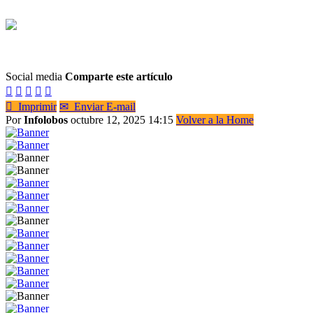
Social media
Comparte este artículo






Imprimir
✉
Enviar E-mail
Por
Infolobos
octubre 12, 2025 14:15
Volver a la Home