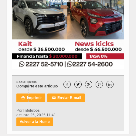
Social media





Comparte este artículo
Imprimir
Enviar E-mail

✉
Por
Infolobos
octubre 25, 2025 11:41
Volver a la Home