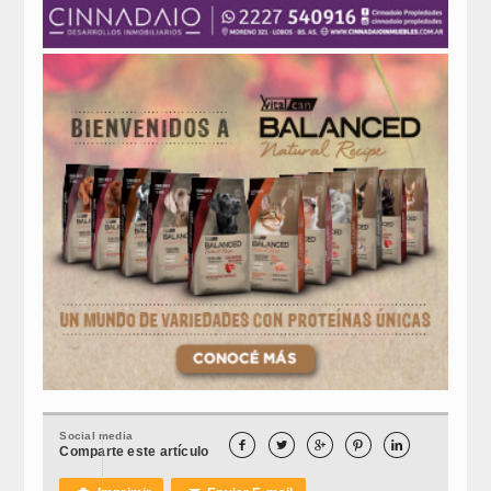
Social media





Comparte este artículo