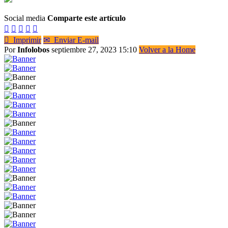
Social media
Comparte este artículo






Imprimir
✉
Enviar E-mail
Por
Infolobos
septiembre 27, 2023 15:10
Volver a la Home