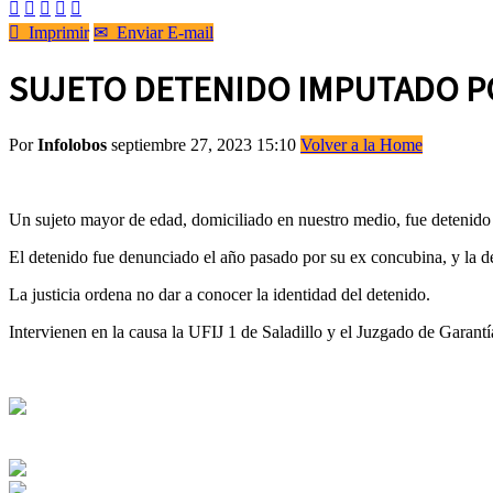






Imprimir
✉
Enviar E-mail
SUJETO DETENIDO IMPUTADO P
Por
Infolobos
septiembre 27, 2023 15:10
Volver a la Home
Un sujeto mayor de edad, domiciliado en nuestro medio, fue detenid
El detenido fue denunciado el año pasado por su ex concubina, y la 
La justicia ordena no dar a conocer la identidad del detenido.
Intervienen en la causa la UFIJ 1 de Saladillo y el Juzgado de Garant