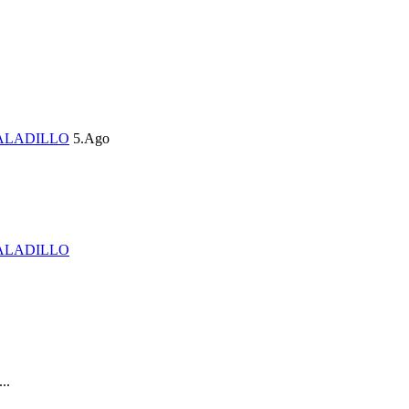
ALADILLO
5.Ago
ALADILLO
..