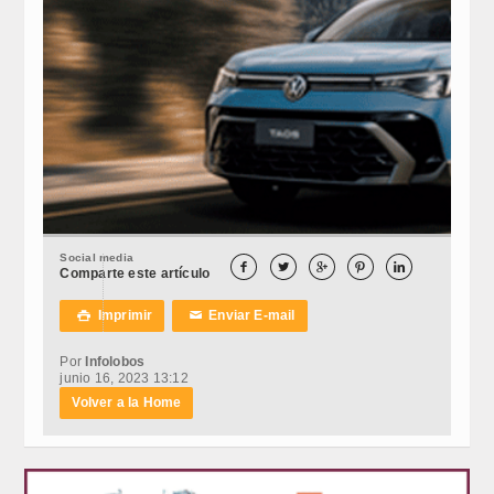
Social media





Comparte este artículo
Imprimir
Enviar E-mail

✉
Por
Infolobos
junio 16, 2023 13:12
Volver a la Home