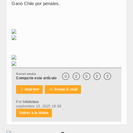
Ganó Chile por penales.
Social media





Comparte este artículo

Imprimir
✉
Enviar E-mail
Por
Infolobos
septiembre 15, 2025 18:39
Volver a la Home