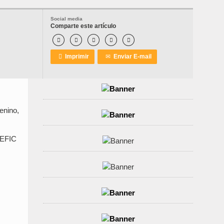
Social media
Comparte este artículo






Imprimir
✉
Enviar E-mail
enino,
, EFIC