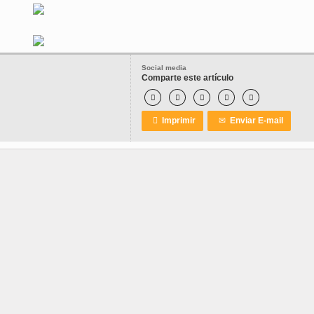
Social media
Comparte este artículo






Imprimir
✉
Enviar E-mail