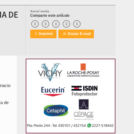
IA DE
Social media
Comparte este artículo






Imprimir
✉
Enviar E-mail
gnacio
ía de