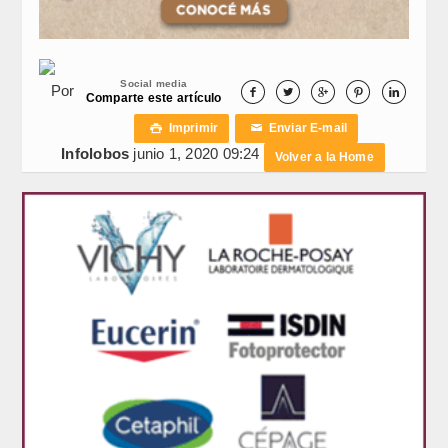
Social media
Por





Comparte este artículo
Imprimir
Enviar E-mail

✉
Infolobos
junio 1, 2020 09:24
Volver a la Home