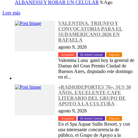
ALBANESSI Y ROBAR UN CELULAR
9.Ago
Leer más
VALENTINA. TRIUNFO Y
CONVOCATORIA PARA EL
SUDAMERICANO 2026 EN
RAFAELA
agosto 9, 2026
Actualidad
De Interés General
Deportes
Valentina Luna ganó hoy la general de
Damas del Gran Premio Ciudad de
Buenos Aires, disputado este domingo
en el...
«RADIODEPORTES´76», SUS 50
AÑOS. EXCELENTE CAFE
LITERARIO DEL GRUPO DE
APOYO A LA CULTURA
agosto 9, 2026
Actualidad
De Interés General
Deportes
En el Spa Aquae Sullis Resort, y con
una interesante concurrencia de
público, el Grupo de Apoyo a la