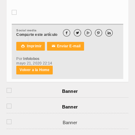
Social media





Comparte este artículo
Imprimir
Enviar E-mail

✉
Por
Infolobos
mayo 21, 2020 22:14
Volver a la Home