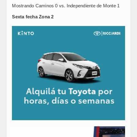
Mostrando Caminos 0 vs. Independiente de Monte 1
Sexta fecha Zona 2