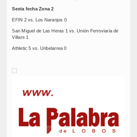
Sexta fecha Zona 2
EFIN 2 vs. Los Naranjos 0
San Miguel de Las Heras 1 vs. Unión Ferroviaria de
Villars 1
Athletic 5 vs. Uribelarrea 0