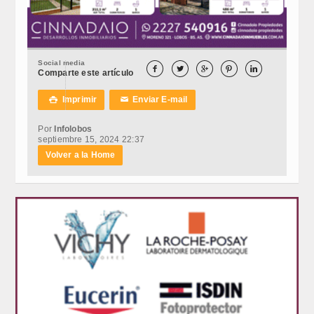
Social media





Comparte este artículo
Imprimir
Enviar E-mail

✉
Por
Infolobos
septiembre 15, 2024 22:37
Volver a la Home