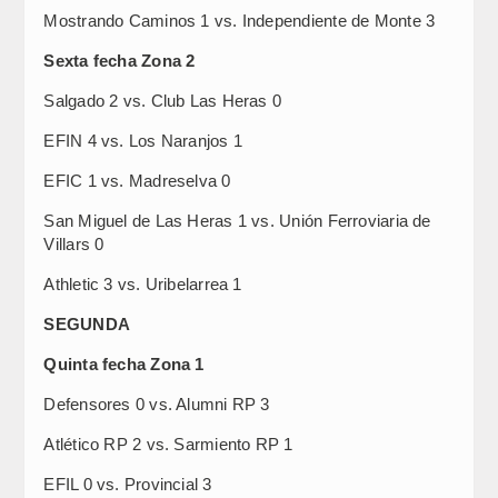
Mostrando Caminos 1 vs. Independiente de Monte 3
Sexta fecha Zona 2
Salgado 2 vs. Club Las Heras 0
EFIN 4 vs. Los Naranjos 1
EFIC 1 vs. Madreselva 0
San Miguel de Las Heras 1 vs. Unión Ferroviaria de
Villars 0
Athletic 3 vs. Uribelarrea 1
SEGUNDA
Quinta fecha Zona 1
Defensores 0 vs. Alumni RP 3
Atlético RP 2 vs. Sarmiento RP 1
EFIL 0 vs. Provincial 3