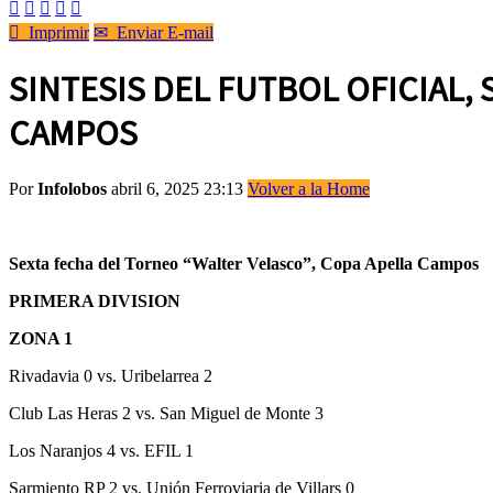






Imprimir
✉
Enviar E-mail
SINTESIS DEL FUTBOL OFICIAL,
CAMPOS
Por
Infolobos
abril 6, 2025 23:13
Volver a la Home
Sexta fecha del Torneo “Walter Velasco”, Copa Apella Campos
PRIMERA DIVISION
ZONA 1
Rivadavia 0 vs. Uribelarrea 2
Club Las Heras 2 vs. San Miguel de Monte 3
Los Naranjos 4 vs. EFIL 1
Sarmiento RP 2 vs. Unión Ferroviaria de Villars 0