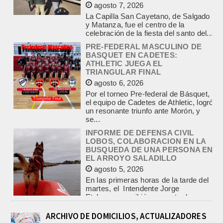
y Matanza, fue el centro de la
celebración de la fiesta del santo del...
PRE-FEDERAL MASCULINO DE
BASQUET EN CADETES:
ATHLETIC JUEGA EL
TRIANGULAR FINAL
agosto 6, 2026
Por el torneo Pre-federal de Básquet,
el equipo de Cadetes de Athletic, logró
un resonante triunfo ante Morón, y
se...
INFORME DE DEFENSA CIVIL
LOBOS, COLABORACION EN LA
BUSQUEDA DE UNA PERSONA EN
EL ARROYO SALADILLO
agosto 5, 2026
En las primeras horas de la tarde del
martes, el Intendente Jorge
Etcheverry recibió, por parte de su
par de...
INCENDIO EN LA VIVIENDA DE UN
VETERANO DE MALVINAS DE
ARCHIVO DE DOMICILIOS, ACTUALIZADORES
LOBOS