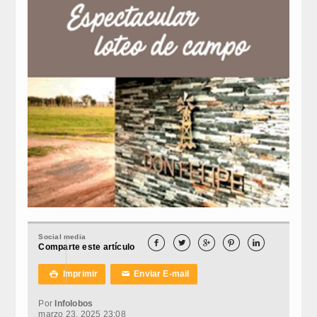
Social media





Comparte este artículo
Imprimir
Enviar E-mail

✉
Por
Infolobos
marzo 23, 2025 23:08