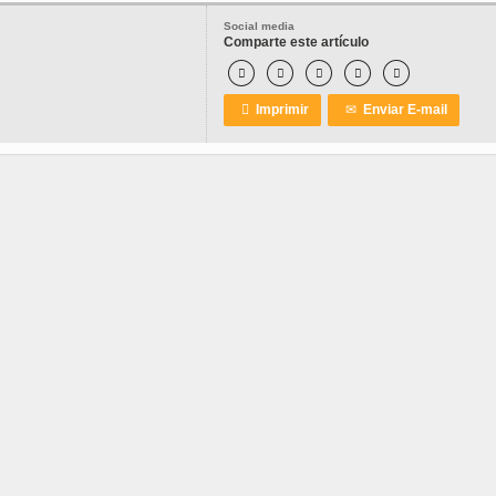
Social media
Comparte este artículo






Imprimir
✉
Enviar E-mail