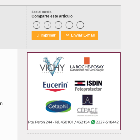
Social media
Comparte este artículo






Imprimir
✉
Enviar E-mail
on