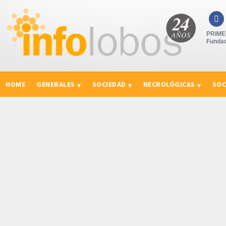

PRIMER
Fundad
HOME
GENERALES
SOCIEDAD
NECROLÓGICAS
SOC
CURIOSIDADES, CONSEJOS Y NOVEDADES