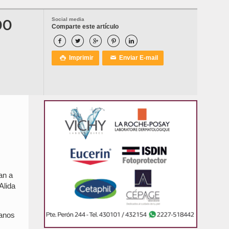
DO
Social media
Comparte este artículo





Imprimir
Enviar E-mail

✉
lan a
Alida
ranos