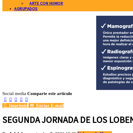
ARTE CON HUMOR
AGRUPADOS
Social media
Comparte este artículo






Imprimir
✉
Enviar E-mail
SEGUNDA JORNADA DE LOS LOBEN