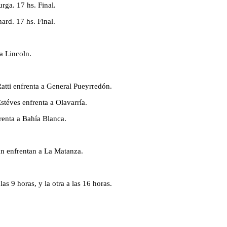
rga. 17 hs. Final.
ard. 17 hs. Final.
a Lincoln.
tti enfrenta a General Pueyrredón.
téves enfrenta a Olavarría.
renta a Bahía Blanca.
án enfrentan a La Matanza.
as 9 horas, y la otra a las 16 horas.