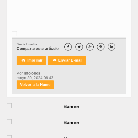
Social media





Comparte este artículo
Imprimir
Enviar E-mail

✉
Por
Infolobos
mayo 30, 2024 08:43
Volver a la Home