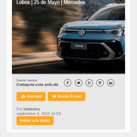
Social media





Comparte este artículo
Imprimir
Enviar E-mail

✉
Por
Infolobos
septiembre 6, 2020 10:59
Volver a la Home