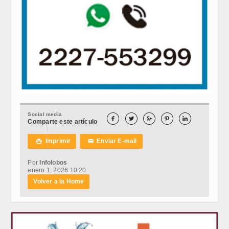
Social media





Comparte este artículo
Imprimir
Enviar E-mail

✉
Por
Infolobos
enero 1, 2026 10:20
Volver a la Home