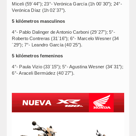
Miceli (59´44”); 23°- Verónica García (1h 00´30”); 24°-
Verónica Díaz (1h 02´37”).
5 kilómetros masculinos
4°- Pablo Dalinger de Antonio Carboni (29´27”); 5°-
Roberto Contreras (31´16”); 6°- Marcelo Wesner (34
´29”); 7°- Leandro García (40´25”).
5 kilómetros femeninos
4°- Paula Vizio (33´15”); 5°- Agustina Wesner (34´31”);
6°- Araceli Bermúdez (40´27”).