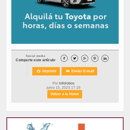
Social media





Comparte este artículo
Imprimir
Enviar E-mail

✉
Por
Infolobos
junio 15, 2025 17:19
Volver a la Home