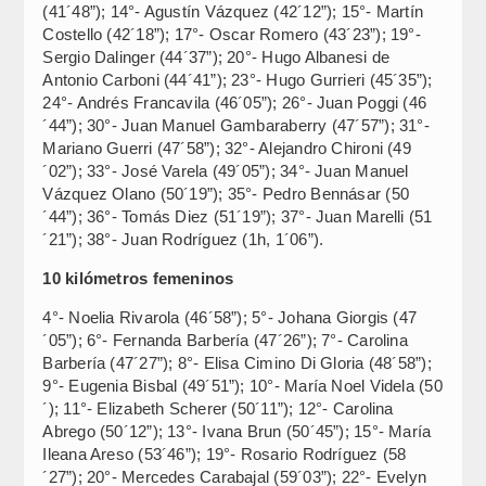
(41´48”); 14°- Agustín Vázquez (42´12”); 15°- Martín
Costello (42´18”); 17°- Oscar Romero (43´23”); 19°-
Sergio Dalinger (44´37”); 20°- Hugo Albanesi de
Antonio Carboni (44´41”); 23°- Hugo Gurrieri (45´35”);
24°- Andrés Francavila (46´05”); 26°- Juan Poggi (46
´44”); 30°- Juan Manuel Gambaraberry (47´57”); 31°-
Mariano Guerri (47´58”); 32°- Alejandro Chironi (49
´02”); 33°- José Varela (49´05”); 34°- Juan Manuel
Vázquez Olano (50´19”); 35°- Pedro Bennásar (50
´44”); 36°- Tomás Diez (51´19”); 37°- Juan Marelli (51
´21”); 38°- Juan Rodríguez (1h, 1´06”).
10 kilómetros femeninos
4°- Noelia Rivarola (46´58”); 5°- Johana Giorgis (47
´05”); 6°- Fernanda Barbería (47´26”); 7°- Carolina
Barbería (47´27”); 8°- Elisa Cimino Di Gloria (48´58”);
9°- Eugenia Bisbal (49´51”); 10°- María Noel Videla (50
´); 11°- Elizabeth Scherer (50´11”); 12°- Carolina
Abrego (50´12”); 13°- Ivana Brun (50´45”); 15°- María
Ileana Areso (53´46”); 19°- Rosario Rodríguez (58
´27”); 20°- Mercedes Carabajal (59´03”); 22°- Evelyn