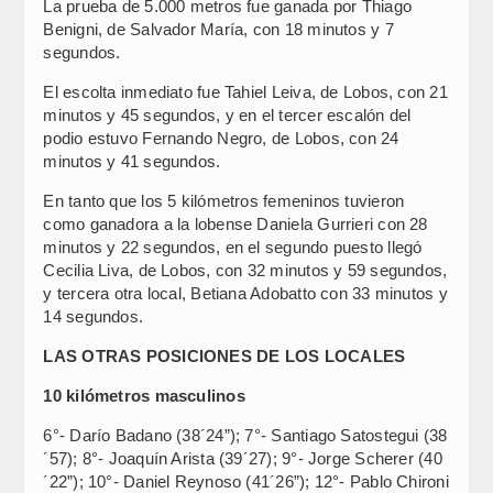
La prueba de 5.000 metros fue ganada por Thiago
Benigni, de Salvador María, con 18 minutos y 7
segundos.
El escolta inmediato fue Tahiel Leiva, de Lobos, con 21
minutos y 45 segundos, y en el tercer escalón del
podio estuvo Fernando Negro, de Lobos, con 24
minutos y 41 segundos.
En tanto que los 5 kilómetros femeninos tuvieron
como ganadora a la lobense Daniela Gurrieri con 28
minutos y 22 segundos, en el segundo puesto llegó
Cecilia Liva, de Lobos, con 32 minutos y 59 segundos,
y tercera otra local, Betiana Adobatto con 33 minutos y
14 segundos.
LAS OTRAS POSICIONES DE LOS LOCALES
10 kilómetros masculinos
6°- Darío Badano (38´24”); 7°- Santiago Satostegui (38
´57); 8°- Joaquín Arista (39´27); 9°- Jorge Scherer (40
´22”); 10°- Daniel Reynoso (41´26”); 12°- Pablo Chironi