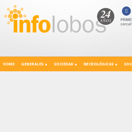

PRIME
cerca\
HOME
GENERALES
SOCIEDAD
NECROLÓGICAS
SOC
CURIOSIDADES, CONSEJOS Y NOVEDADES