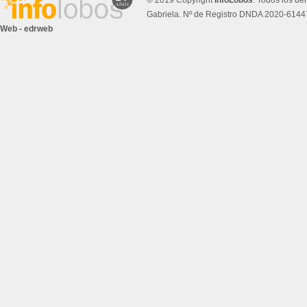
© 2019 Copyright
InfoLobos
. Todos los de
Gabriela. Nº de Registro DNDA 2020-614
Web - edrweb