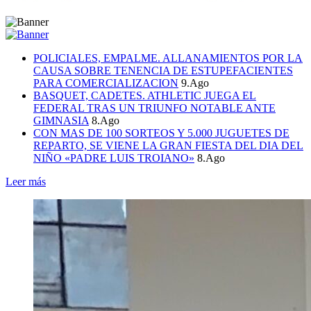
POLICIALES, EMPALME. ALLANAMIENTOS POR LA
CAUSA SOBRE TENENCIA DE ESTUPEFACIENTES
PARA COMERCIALIZACION
9.Ago
BASQUET, CADETES. ATHLETIC JUEGA EL
FEDERAL TRAS UN TRIUNFO NOTABLE ANTE
GIMNASIA
8.Ago
CON MAS DE 100 SORTEOS Y 5.000 JUGUETES DE
REPARTO, SE VIENE LA GRAN FIESTA DEL DIA DEL
NIÑO «PADRE LUIS TROIANO»
8.Ago
Leer más