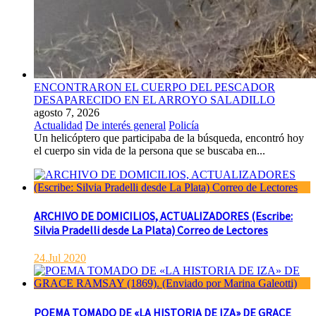
ENCONTRARON EL CUERPO DEL PESCADOR
DESAPARECIDO EN EL ARROYO SALADILLO
agosto 7, 2026
Actualidad
De interés general
Policía
Un helicóptero que participaba de la búsqueda, encontró hoy
el cuerpo sin vida de la persona que se buscaba en...
ARCHIVO DE DOMICILIOS, ACTUALIZADORES (Escribe:
Silvia Pradelli desde La Plata) Correo de Lectores
24.Jul 2020
POEMA TOMADO DE «LA HISTORIA DE IZA» DE GRACE