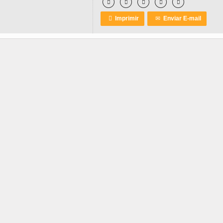






Imprimir
✉
Enviar E-mail