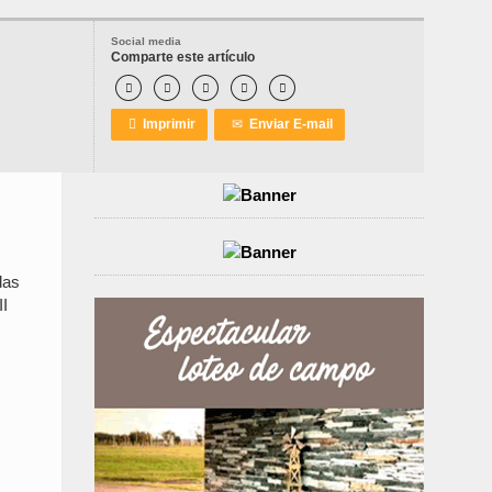
Social media
Comparte este artículo






Imprimir
✉
Enviar E-mail
das
II